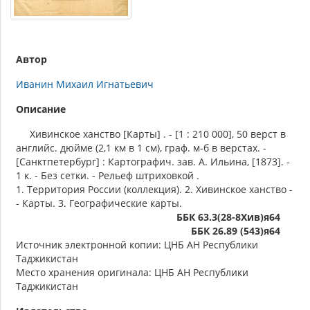
Автор
Иванин Михаил Игнатьевич
Описание
Хивинское ханство [Карты] . - [1 : 210 000], 50 верст в
английс. дюйме (2,1 км в 1 см), граф. м-б в верстах. -
[Санктпетербург] : Картографич. зав. А. Ильина, [1873]. -
1 к. - Без сетки. - Рельеф штриховкой .
1. Территория России (коллекция). 2. Хивинское ханство -
- Карты. 3. Географические карты.
ББК 63.3(28-8Хив)я64
ББК 26.89 (543)я64
Источник электронной копии: ЦНБ АН Республики
Таджикистан
Место хранения оригинала: ЦНБ АН Республики
Таджикистан