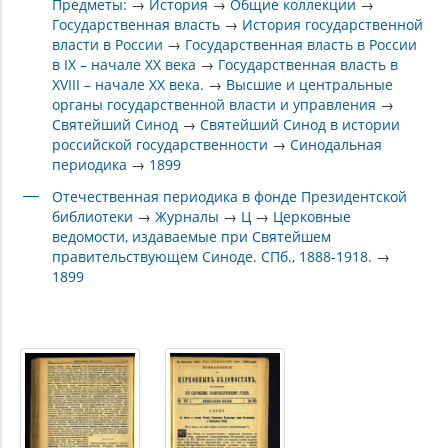
Предметы:
→
История
→
Общие коллекции
→
Государственная власть
→
История государственной
власти в России
→
Государственная власть в России
в IX – начале XX века
→
Государственная власть в
XVIII – начале XX века.
→
Высшие и центральные
органы государственной власти и управления
→
Святейший Синод
→
Святейший Синод в истории
российской государственности
→
Синодальная
периодика
→
1899
Отечественная периодика в фонде Президентской
библиотеки
→
Журналы
→
Ц
→
Церковные
ведомости, издаваемые при Святейшем
правительствующем Синоде. СПб., 1888-1918.
→
1899