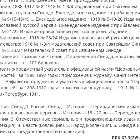
915-1916 гг. приложение к газете: Приходский листок.
авие: 1888-1917 № 8, 1918 № 1-3/4 Издаваемые при Святейшем
вительствующем Синоде. Еженедельное издание с прибавления
 № 9/15-48/49 ... Еженедельное издание ; 1918 № 5-19/20 Издан
ославной русской церкви. Еженедельное издание с прибавлени
 № 21/22 Издание православной русской церкви. Издание с
авлениями ; 1918 № 23/24 Издание православной русской церк
тельство: 1918 № 1-3/4 Издательский совет при Святейшем Син
 № 5-23/24 Издательский совет при Священном Синоде.
ожения: Приходское чтение ; Определения Синода, молитвы, л
вания и т.п. : 101 брошюра.
авитно-предметный указатель к официальной части "Церковны
мостей" за 1888-1897 годы : приложение к журналу. Санкт-Пете
. - Алфавитно-предметный указатель к официальной части "Це
мостей" за 1898-1910 годы : приложение к журналу ... 1911, № 1-
т-Петербург, 1911.
оссия. Синод.1. Россия. Синод -- История -- Периодические издани
кая православная церковь -- История -- 18 - 20 вв. -- Периодиче
ания. 3. Отечественные сериальные и продолжающиеся издани
лекция). 4. Власть (коллекция). 5. Народ (коллекция). 6. Синод в 
ийской государственности (коллекция).
ББК 63.3(2)5