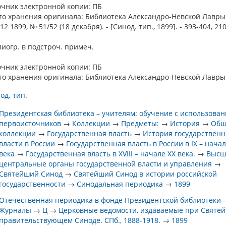
очник электронной копии: ПБ
то хранения оригинала: Библиотека Александро-Невской Лавры
2 1899, № 51/52 (18 декабря). - [Синод. тип., 1899]. - 393-404, 21
иогр. в подстроч. примеч.
очник электронной копии: ПБ
то хранения оригинала: Библиотека Александро-Невской Лавры
од. тип.
Президентская библиотека – учителям: обучение с использова
первоисточников
→
Коллекции
→
Предметы:
→
История
→
Общ
коллекции
→
Государственная власть
→
История государствен
власти в России
→
Государственная власть в России в IX – начал
века
→
Государственная власть в XVIII – начале XX века.
→
Высш
центральные органы государственной власти и управления
→
Святейший Синод
→
Святейший Синод в истории российской
государственности
→
Синодальная периодика
→
1899
Отечественная периодика в фонде Президентской библиотеки
Журналы
→
Ц
→
Церковные ведомости, издаваемые при Святе
правительствующем Синоде. СПб., 1888-1918.
→
1899