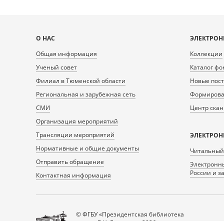
Карта
О НАС
ЭЛЕКТРОН
сайта
Общая информация
Коллекции
Ученый совет
Каталог фо
Филиал в Тюменской области
Новые пос
Региональная и зарубежная сеть
Формирован
СМИ
Центр ска
Организация мероприятий
Трансляции мероприятий
ЭЛЕКТРОН
Нормативные и общие документы
Читальный
Отправить обращение
Электронны
России и з
Контактная информация
© ФГБУ «Президентская библиотека
имени Б.Н. Ельцина», 2026