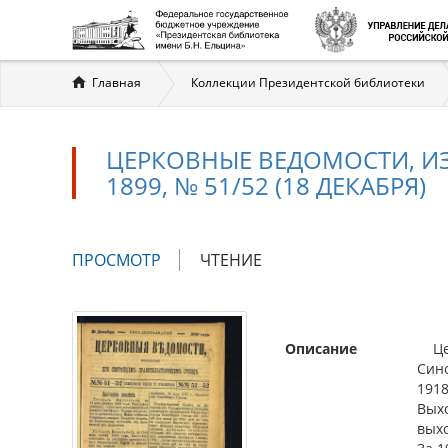
Вы
Главная
Коллекции Президентской библиотеки
здесь
ЦЕРКОВНЫЕ ВЕДОМОСТИ, И
1899, № 51/52 (18 ДЕКАБРЯ)
Главные
ПРОСМОТР
(АКТИВНАЯ
ЧТЕНИЕ
вкладки
ВКЛАДКА)
Описание
Цер
Сино
1918
Выхо
вых