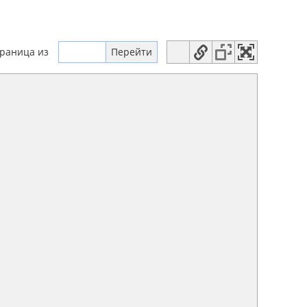
траница
из