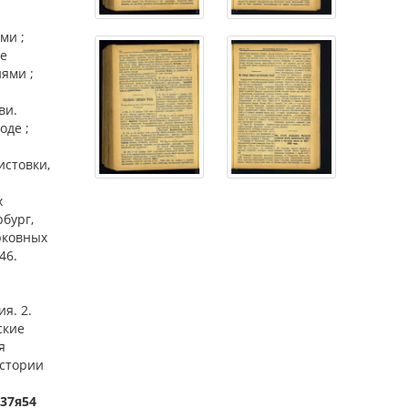
ми ;
ие
ями ;
ви.
оде ;
истовки,
х
рбург,
рковных
46.
я. 2.
ские
я
истории
-37я54