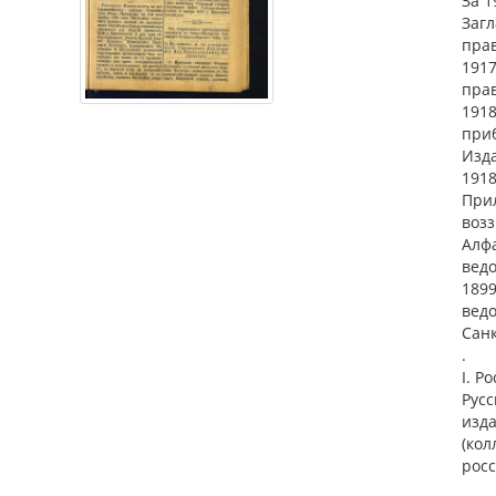
За 1
Загл
пра
1917
прав
1918
приб
Изда
1918
Прил
возз
Алф
ведо
1899
ведо
Санк
.
I. Р
Русс
изд
(кол
росс