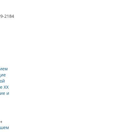
09-2184
нием
ие
ной
е XX
ие и
→
йшем