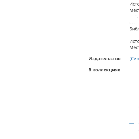
Ист
Мес
Г. 1
с. -
Библ
.
Ист
Мес
Издательство
[Син
В коллекциях