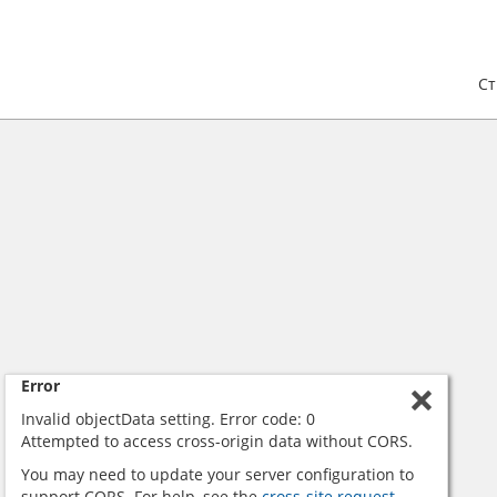
С
Error
Invalid objectData setting. Error code: 0
Attempted to access cross-origin data without CORS.
You may need to update your server configuration to
support CORS. For help, see the
cross-site request