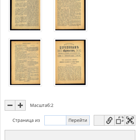
Масштаб:
2
Страница
из