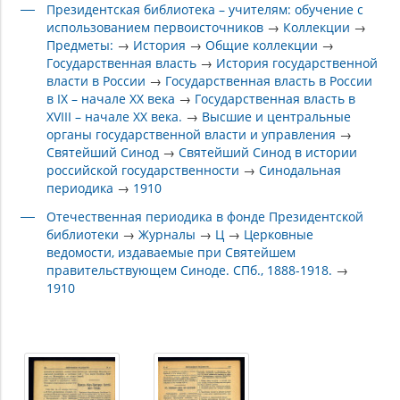
Президентская библиотека – учителям: обучение с
использованием первоисточников
→
Коллекции
→
Предметы:
→
История
→
Общие коллекции
→
Государственная власть
→
История государственной
власти в России
→
Государственная власть в России
в IX – начале XX века
→
Государственная власть в
XVIII – начале XX века.
→
Высшие и центральные
органы государственной власти и управления
→
Святейший Синод
→
Святейший Синод в истории
российской государственности
→
Синодальная
периодика
→
1910
Отечественная периодика в фонде Президентской
библиотеки
→
Журналы
→
Ц
→
Церковные
ведомости, издаваемые при Святейшем
правительствующем Синоде. СПб., 1888-1918.
→
1910