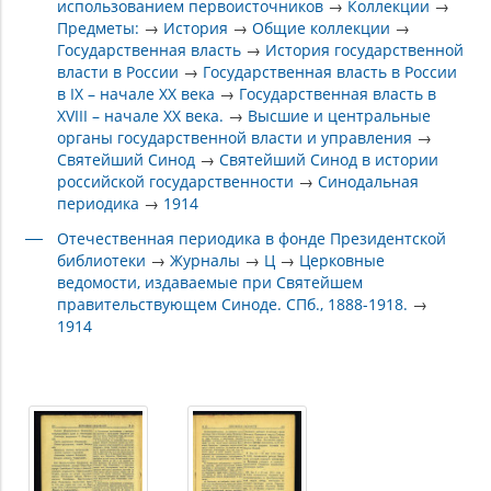
использованием первоисточников
→
Коллекции
→
Предметы:
→
История
→
Общие коллекции
→
Государственная власть
→
История государственной
власти в России
→
Государственная власть в России
в IX – начале XX века
→
Государственная власть в
XVIII – начале XX века.
→
Высшие и центральные
органы государственной власти и управления
→
Святейший Синод
→
Святейший Синод в истории
российской государственности
→
Синодальная
периодика
→
1914
Отечественная периодика в фонде Президентской
библиотеки
→
Журналы
→
Ц
→
Церковные
ведомости, издаваемые при Святейшем
правительствующем Синоде. СПб., 1888-1918.
→
1914