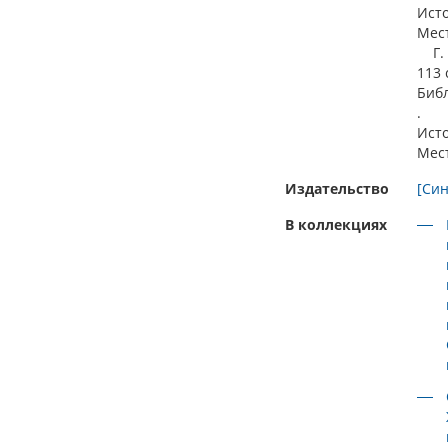
Ист
Мес
Г. 2
113 с
Библ
.
Ист
Мес
Издательство
[Син
В коллекциях