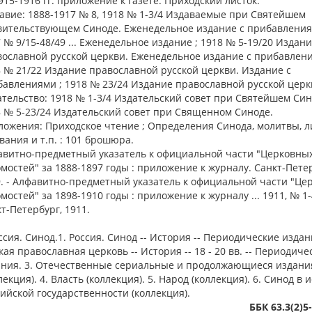
915-1916 гг. приложение к газете: Приходский листок.
авие: 1888-1917 № 8, 1918 № 1-3/4 Издаваемые при Святейшем
вительствующем Синоде. Еженедельное издание с прибавления
 № 9/15-48/49 ... Еженедельное издание ; 1918 № 5-19/20 Издан
ославной русской церкви. Еженедельное издание с прибавлени
 № 21/22 Издание православной русской церкви. Издание с
авлениями ; 1918 № 23/24 Издание православной русской церк
тельство: 1918 № 1-3/4 Издательский совет при Святейшем Син
 № 5-23/24 Издательский совет при Священном Синоде.
ожения: Приходское чтение ; Определения Синода, молитвы, л
вания и т.п. : 101 брошюра.
авитно-предметный указатель к официальной части "Церковны
мостей" за 1888-1897 годы : приложение к журналу. Санкт-Пете
. - Алфавитно-предметный указатель к официальной части "Це
мостей" за 1898-1910 годы : приложение к журналу ... 1911, № 1-
т-Петербург, 1911.
оссия. Синод.1. Россия. Синод -- История -- Периодические издани
кая православная церковь -- История -- 18 - 20 вв. -- Периодиче
ания. 3. Отечественные сериальные и продолжающиеся издани
лекция). 4. Власть (коллекция). 5. Народ (коллекция). 6. Синод в 
ийской государственности (коллекция).
ББК 63.3(2)5