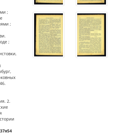
ми ;
ие
ями ;
ви.
оде ;
истовки,
х
рбург,
рковных
46.
я. 2.
ские
я
истории
-37я54