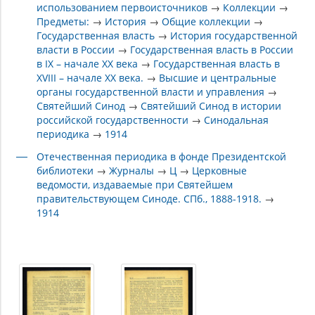
использованием первоисточников
→
Коллекции
→
Предметы:
→
История
→
Общие коллекции
→
Государственная власть
→
История государственной
власти в России
→
Государственная власть в России
в IX – начале XX века
→
Государственная власть в
XVIII – начале XX века.
→
Высшие и центральные
органы государственной власти и управления
→
Святейший Синод
→
Святейший Синод в истории
российской государственности
→
Синодальная
периодика
→
1914
Отечественная периодика в фонде Президентской
библиотеки
→
Журналы
→
Ц
→
Церковные
ведомости, издаваемые при Святейшем
правительствующем Синоде. СПб., 1888-1918.
→
1914