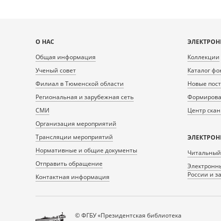
Карта
О НАС
ЭЛЕКТРОН
сайта
Общая информация
Коллекции
Ученый совет
Каталог фо
Филиал в Тюменской области
Новые пос
Региональная и зарубежная сеть
Формирован
СМИ
Центр ска
Организация мероприятий
Трансляции мероприятий
ЭЛЕКТРОН
Нормативные и общие документы
Читальный
Отправить обращение
Электронны
России и з
Контактная информация
© ФГБУ «Президентская библиотека