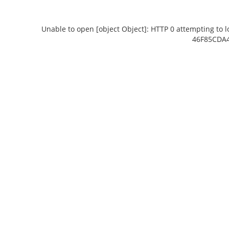
Unable to open [object Object]: HTTP 0 attempting to 
46F85CDA4
Unable to open [object Object]: HTTP 0
Unable to op
attempting to load TileSource:
attempti
https://content.prlib.ru/fcgi-bin/iipsrv.fcgi?
https://content.
DeepZoom=/var/data/scans/public/69D17CAC-
DeepZoom=/var/
24B5-4CBC-9065-
2
46F85CDA41E1/5493291/5493292_doc1_19705A4E-
46F85CDA41E1/549
B9C1-4A61-B4F3-826647846509.tiff.dzi
E95C-43D6-98
1
2