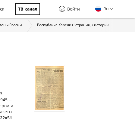
Ru
ск
ТВ канал
Войти
ионы России
Республика Карелия: страницы истории
Власт
3.
945 --
ерои и
газеты.
622я51