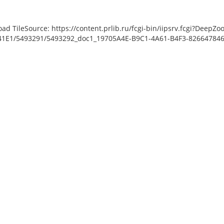
load TileSource: https://content.prlib.ru/fcgi-bin/iipsrv.fcgi?De
1E1/5493291/5493292_doc1_19705A4E-B9C1-4A61-B4F3-82664784650
en [object Object]: HTTP 0
ng to load TileSource:
prlib.ru/fcgi-bin/iipsrv.fcgi?
data/scans/public/69D17CAC-
4B5-4CBC-9065-
3291/5493293_doc1_5C9D6368-
83-C18382286087.tiff.dzi