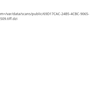
epZoom=/var/data/scans/public/69D17CAC-24B5-4CBC-9065-
9.tiff.dzi