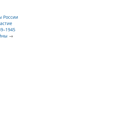
ы России
астие
39–1945
ойны
→