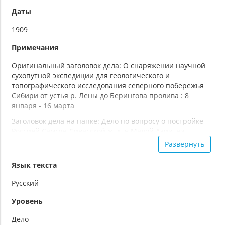
Даты
1909
Примечания
Оригинальный заголовок дела: О снаряжении научной
сухопутной экспедиции для геологического и
топографического исследования северного побережья
Сибири от устья р. Лены до Берингова пролива : 8
января - 16 марта
Заголовок дела на папке: Дело по вопросу о постройке
Россией Самсун-Сивасской ж. д. в Малой Азии, на
территории Турции. Материалы на иностранных языках.
Развернуть
Карты Малой Азии
Язык текста
Машинописный и печатный текст, с рукописными
пометами
Русский
Уровень
Дело