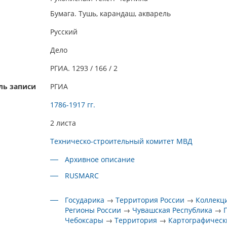
Бумага. Тушь, карандаш, акварель
Русский
Дело
РГИА. 1293 / 166 / 2
ль записи
РГИА
1786-1917 гг.
2 листа
Техническо-строительный комитет МВД
Архивное описание
RUSMARC
Государика
→
Территория России
→
Коллекц
Регионы России
→
Чувашская Республика
→
Чебоксары
→
Территория
→
Картографическ