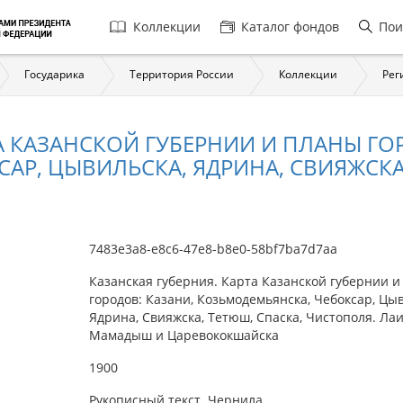
Главная
Коллекции
Каталог фондов
Пои
навигация
Государика
Территория России
Коллекции
Рег
А КАЗАНСКОЙ ГУБЕРНИИ И ПЛАНЫ ГО
Р, ЦЫВИЛЬСКА, ЯДРИНА, СВИЯЖСКА, 
7483e3a8-e8c6-47e8-b8e0-58bf7ba7d7aa
Казанская губерния. Карта Казанской губернии 
городов: Казани, Козьмодемьянска, Чебоксар, Цы
Ядрина, Свияжска, Тетюш, Спаска, Чистополя. Ла
Мамадыш и Царевококшайска
1900
Рукописный текст. Чернила