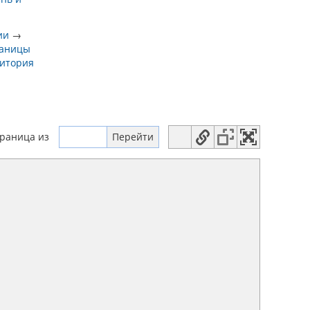
ии
→
раницы
итория
траница
из