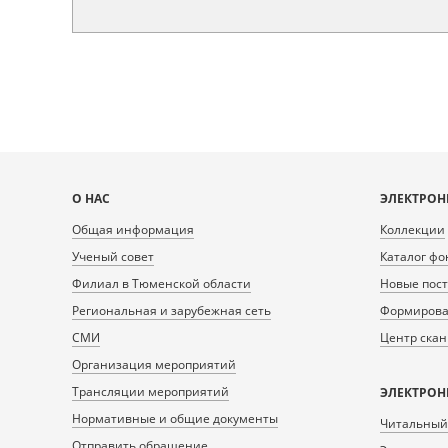
Карта
О НАС
ЭЛЕКТРОН
сайта
Общая информация
Коллекции
Ученый совет
Каталог фо
Филиал в Тюменской области
Новые пос
Региональная и зарубежная сеть
Формирован
СМИ
Центр ска
Организация мероприятий
Трансляции мероприятий
ЭЛЕКТРОН
Нормативные и общие документы
Читальный
Отправить обращение