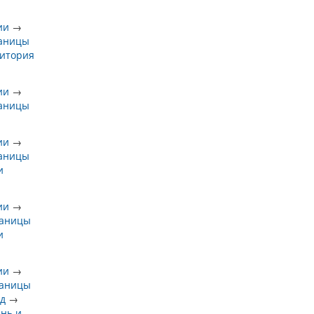
ии
→
раницы
итория
ии
→
раницы
ии
→
раницы
и
ии
→
раницы
и
ии
→
раницы
д
→
ань и