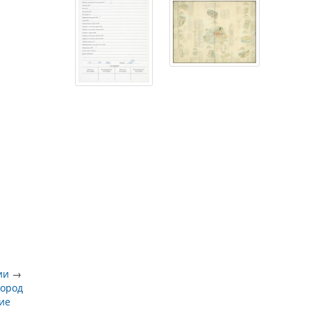
ии
→
Город
ие