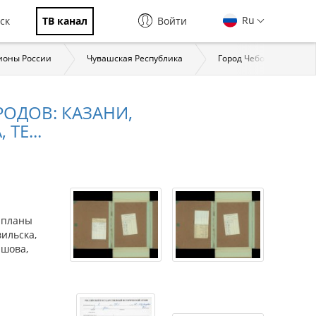
Ru
ск
ТВ канал
Войти
ионы России
Чувашская Республика
Город Чебоксары
РОДОВ: КАЗАНИ,
ТЕ...
и планы
вильска,
ишова,