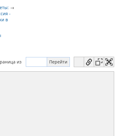
еты:
→
ссия -
ки в
ы
траница
из