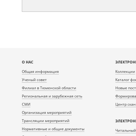
Карта
О НАС
ЭЛЕКТРОН
сайта
Общая информация
Коллекции
Ученый совет
Каталог фо
Филиал в Тюменской области
Новые пос
Региональная и зарубежная сеть
Формирован
СМИ
Центр ска
Организация мероприятий
Трансляции мероприятий
ЭЛЕКТРОН
Нормативные и общие документы
Читальный