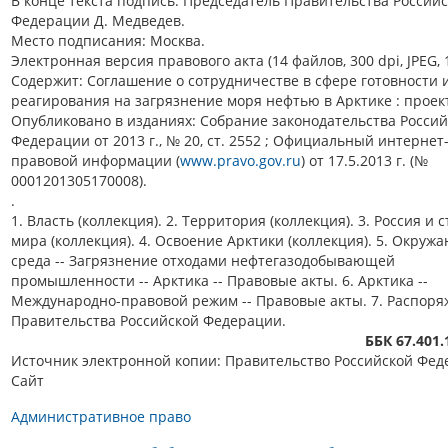
В конце текста подпись: Председатель Правительства Россий
Федерации Д. Медведев.
Место подписания: Москва.
Электронная версия правового акта (14 файлов, 300 dpi, JPEG, 
Содержит: Соглашение о сотрудничестве в сфере готовности 
реагирования на загрязнение моря нефтью в Арктике : проект
Опубликовано в изданиях: Собрание законодательства Росси
Федерации от 2013 г., № 20, ст. 2552 ; Официальный интернет
правовой информации (
www.pravo.gov.ru
) от 17.5.2013 г. (№
0001201305170008).
.
1. Власть (коллекция). 2. Территория (коллекция). 3. Россия и 
мира (коллекция). 4. Освоение Арктики (коллекция). 5. Окруж
среда -- Загрязнение отходами нефтегазодобывающей
промышленности -- Арктика -- Правовые акты. 6. Арктика --
Международно-правовой режим -- Правовые акты. 7. Распор
Правительства Российской Федерации.
ББК 67.401
Источник электронной копии: Правительство Российской Фед
Сайт
Административное право