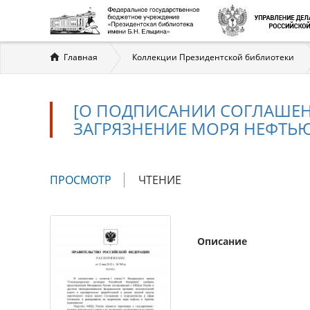
Вы
Главная
Коллекции Президентской библиотеки
здесь
[О ПОДПИСАНИИ СОГЛАШЕНИ
ЗАГРЯЗНЕНИЕ МОРЯ НЕФТЬЮ
Главные
ПРОСМОТР
(АКТИВНАЯ
ЧТЕНИЕ
вкладки
ВКЛАДКА)
Описание