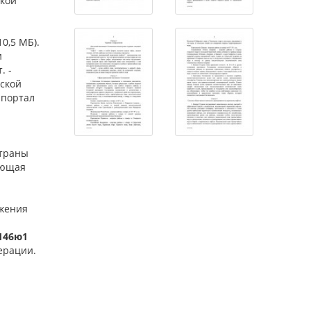
ской
10,5 МБ).
и
. -
йской
-портал
страны
ающая
яжения
.146ю1
ерации.