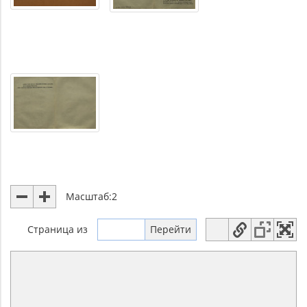
Масштаб:
2
Страница
из