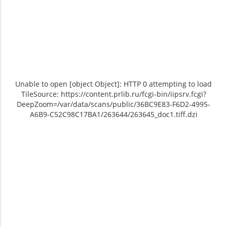
Unable to open [object Object]: HTTP 0 attempting to load
TileSource: https://content.prlib.ru/fcgi-bin/iipsrv.fcgi?
DeepZoom=/var/data/scans/public/36BC9E83-F6D2-4995-
A6B9-C52C98C17BA1/263644/263645_doc1.tiff.dzi
Unable to open [object Object]: HTTP 0
Unable to open [object Object]: HTTP 0
attempting to load TileSource:
attempting to load TileSource:
https://content.prlib.ru/fcgi-bin/iipsrv.fcgi?
https://content.prlib.ru/fcgi-bin/iipsrv.fcgi?
DeepZoom=/var/data/scans/public/36BC9E83-
DeepZoom=/var/data/scans/public/36BC9E83-