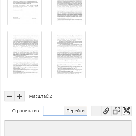
Масштаб:
2
Страница
из