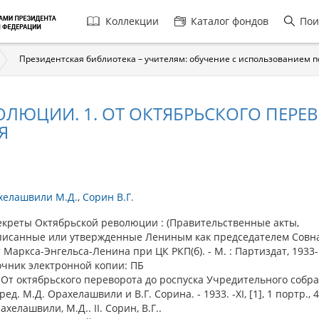
Главная
Коллекции
Каталог фондов
Пои
навигация
Президентская библиотека – учителям: обучение с использованием 
ОЛЮЦИИ. 1. ОТ ОКТЯБРЬСКОГО ПЕРЕ
Я
хелашвили М.Д.
Сорин В.Г.
реты Октябрьской революции : (Правительственные акты,
писанные или утвержденные Лениным как председателем Совна
 Маркса-Энгельса-Ленина при ЦК РКП(б). - М. : Партиздат, 1933-. 
очник электронной копии: ПБ
т октябрьского переворота до роспуска Учредительного собра
ред. М.Д. Орахелашвили и В.Г. Сорина. - 1933. -XI, [1], 1 портр., 463
рахелашвили, М.Д.. II. Сорин, В.Г..