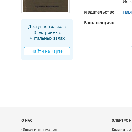
Ист
Издательство
Пар
В коллекциях
Доступно только в
Электронных
читальных залах
Найти на карте
Карта
О НАС
ЭЛЕКТРОН
сайта
Общая информация
Коллекции