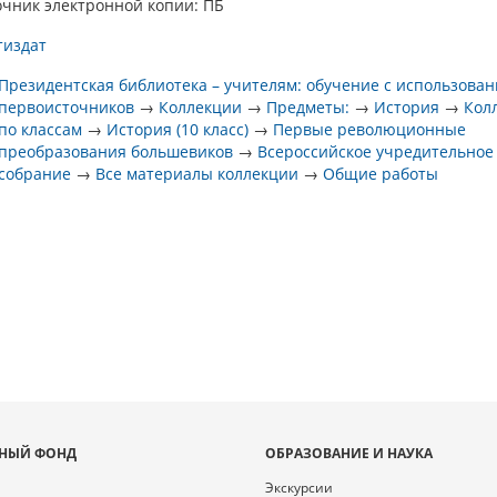
очник электронной копии: ПБ
тиздат
Президентская библиотека – учителям: обучение с использова
первоисточников
→
Коллекции
→
Предметы:
→
История
→
Кол
по классам
→
История (10 класс)
→
Первые революционные
преобразования большевиков
→
Всероссийское учредительное
собрание
→
Все материалы коллекции
→
Общие работы
НЫЙ ФОНД
ОБРАЗОВАНИЕ И НАУКА
Экскурсии