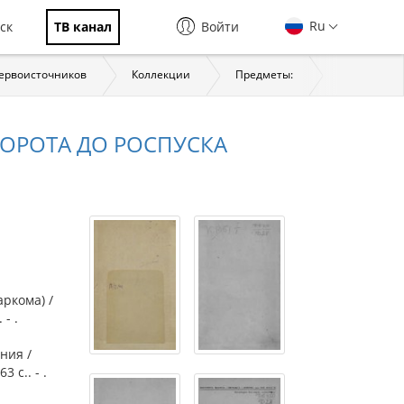
Ru
ск
ТВ канал
Войти
первоисточников
Коллекции
Предметы:
История
ВОРОТА ДО РОСПУСКА
ркома) /
- .
ния /
 с.. - .