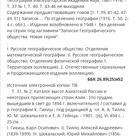
типография Императорской Академии наук, 1867-1916. -
Т. 37 № 1, Т. 40, Т. 43-46 не выходили.
Содержание предшествовавших томов [т. 1-39, 41-42, 47-
49, 51] Записок ... По отделению географии (1916. Т. 50. 2-
4 с. обл.). - Издание возобновлено в 1948 г. без деления
на серии под заглавием "Записки Географического
общества. Новая серия".
.
I. Русское географическое общество. Отделение
математической географии. II. Русское географическое
общество. Отделение физической географии.1.
Территория (коллекция). 2. Отечественные сериальные
и продолжающиеся издания (коллекция).
ББК 26.89(25)я52
Источник электронной копии: ПБ
Т. 31, № 2: Каталог высот Азиатской России и
некоторых прилегающих стран Азии : [по трудам,
вышедшим в свет до 1894 г. включительно] / составил д-
р географии К. Гикиш ; под редакцией д. чл. А. А. Тилло,
Ю. М. Шокальского и Е. А. Гейнца. - 1901. -[6], VI, 494 с. ;
25 см. - .
I. Гикиш, Карл Осипович. II. Тилло, Алексей Андреевич
(1839-1899). III. Шокальский, Юрий Михайлович (1856-