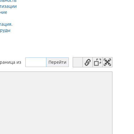
льность
атизации
ение
а
тация.
Труды
траница
из