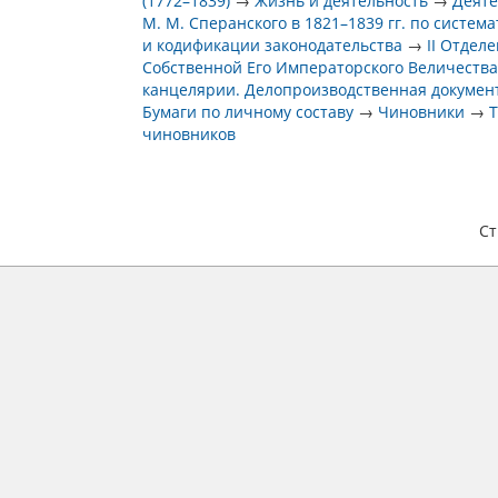
(1772–1839)
→
Жизнь и деятельность
→
Деяте
М. М. Сперанского в 1821–1839 гг. по систем
и кодификации законодательства
→
II Отдел
Собственной Его Императорского Величеств
канцелярии. Делопроизводственная докумен
Бумаги по личному составу
→
Чиновники
→
чиновников
С