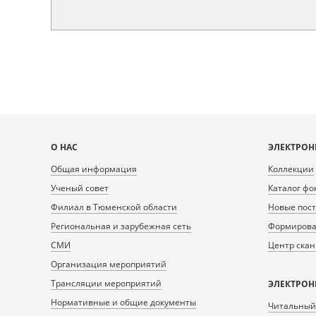
Карта
О НАС
ЭЛЕКТРОН
сайта
Общая информация
Коллекции
Ученый совет
Каталог фо
Филиал в Тюменской области
Новые пос
Региональная и зарубежная сеть
Формирован
СМИ
Центр ска
Организация мероприятий
Трансляции мероприятий
ЭЛЕКТРОН
Нормативные и общие документы
Читальный