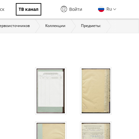
Ru
ск
ТВ канал
Войти
первоисточников
Коллекции
Предметы:
История