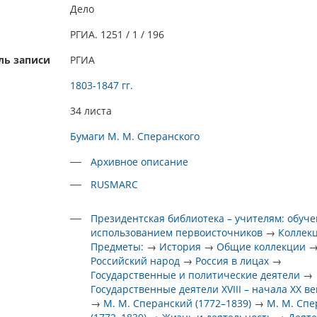
Дело
РГИА. 1251 / 1 / 196
ль записи
РГИА
1803-1847 гг.
34 листа
Бумаги М. М. Сперанского
Архивное описание
RUSMARC
Президентская библиотека – учителям: обуче
использованием первоисточников
→
Коллек
Предметы:
→
История
→
Общие коллекции
Российский народ
→
Россия в лицах
→
Государственные и политические деятели
→
Государственные деятели XVIII – начала XX ве
→
М. М. Сперанский (1772–1839)
→
М. М. Сп