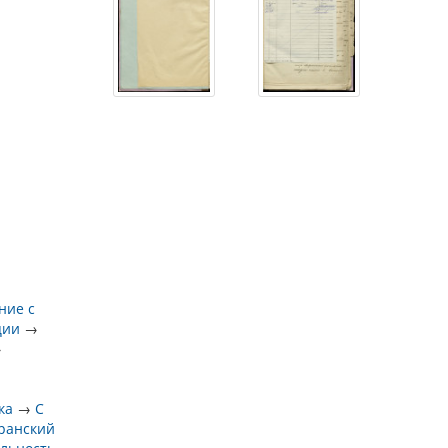
ние с
ции
→
→
ка
→
С
еранский