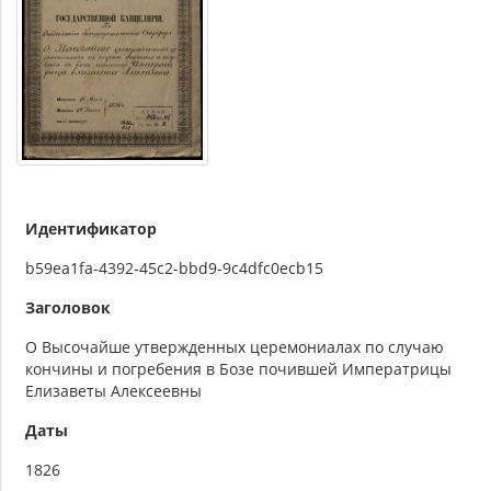
Идентификатор
b59ea1fa-4392-45c2-bbd9-9c4dfc0ecb15
Заголовок
О Высочайше утвержденных церемониалах по случаю
кончины и погребения в Бозе почившей Императрицы
Елизаветы Алексеевны
Даты
1826