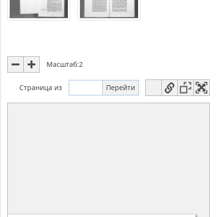
Масштаб:
2
Страница
из