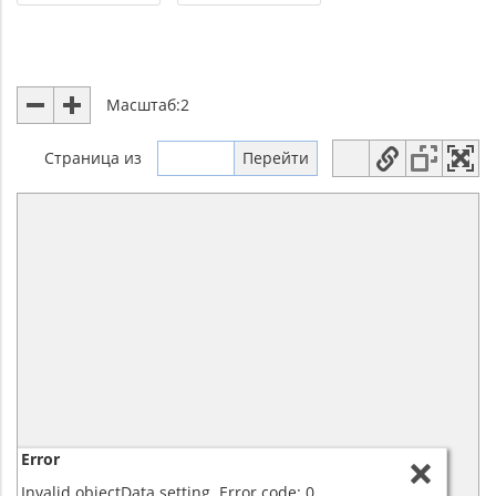
Масштаб:
2
Страница
из
Error
Invalid objectData setting. Error code: 0