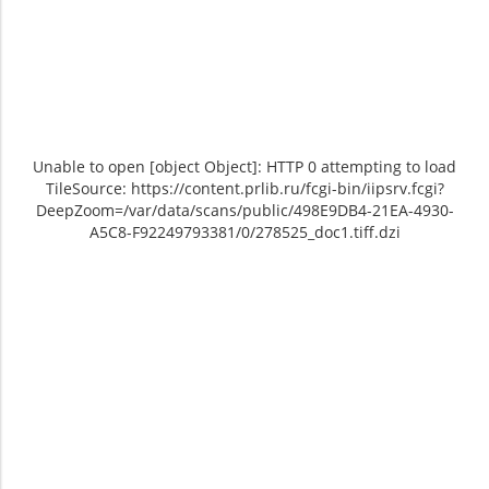
Unable to open [object Object]: HTTP 0 attempting to load
TileSource: https://content.prlib.ru/fcgi-bin/iipsrv.fcgi?
DeepZoom=/var/data/scans/public/498E9DB4-21EA-4930-
A5C8-F92249793381/0/278525_doc1.tiff.dzi
Unable to open [object Object]: HTTP 0
Unable to open [object Object]: HTTP 0
attempting to load TileSource:
attempting to load TileSource:
https://content.prlib.ru/fcgi-bin/iipsrv.fcgi?
https://content.prlib.ru/fcgi-bin/iipsrv.fcgi?
DeepZoom=/var/data/scans/public/498E9DB4-
DeepZoom=/var/data/scans/public/498E9DB4-