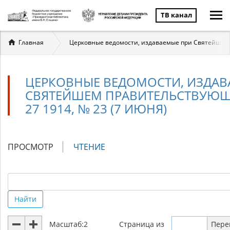
ТВ канал
Вы
Главная
Церковные ведомости, издаваемые при Святейшем п
здесь
ЦЕРКОВНЫЕ ВЕДОМОСТИ, ИЗДАВ
СВЯТЕЙШЕМ ПРАВИТЕЛЬСТВУЮЩЕ
27 1914, № 23 (7 ИЮНЯ)
Главные
ПРОСМОТР
ЧТЕНИЕ
(АКТИВНАЯ
вкладки
ВКЛАДКА)
Найти
Масштаб:
2
Страница
из