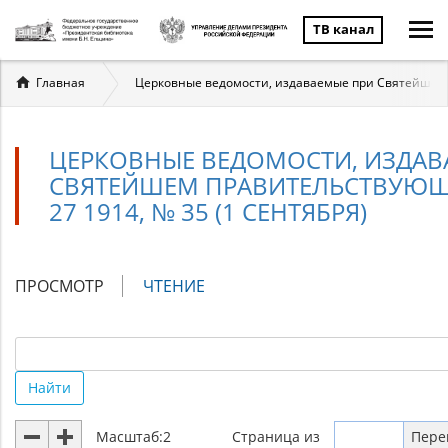
ТВ канал
Вы
Главная
Церковные ведомости, издаваемые при Святейшем п
здесь
ЦЕРКОВНЫЕ ВЕДОМОСТИ, ИЗДАВ
СВЯТЕЙШЕМ ПРАВИТЕЛЬСТВУЮЩЕ
27 1914, № 35 (1 СЕНТЯБРЯ)
Главные
ПРОСМОТР
ЧТЕНИЕ
(АКТИВНАЯ
вкладки
ВКЛАДКА)
Найти
Масштаб:
2
Страница
из