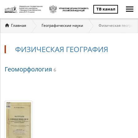
ТВ канал
Вы
Главная
Географические науки
Физическая географ
здесь
ФИЗИЧЕСКАЯ ГЕОГРАФИЯ
Физическая
Геоморфология
6
география
Материалы
по
теме