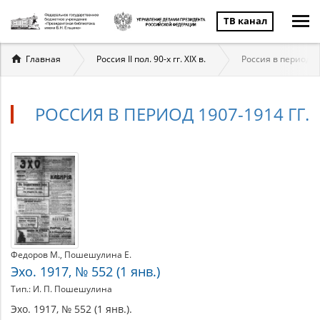
ТВ канал
Вы
Главная
Россия II пол. 90-х гг. XIX в.
Россия в период 19
здесь
РОССИЯ В ПЕРИОД 1907-1914 ГГ.
Россия
Материалы
по
в
теме
период
1907-
Федоров М.
Пошешулина Е.
1914
Эхо. 1917, № 552 (1 янв.)
Тип.: И. П. Пошешулина
гг.
Эхо. 1917, № 552 (1 янв.).