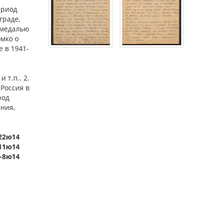
ериод
граде,
 медалью
мко о
 в 1941-
 т.п.. 2.
 Россия в
род
ания,
622ю14
,11ю14
6-8ю14