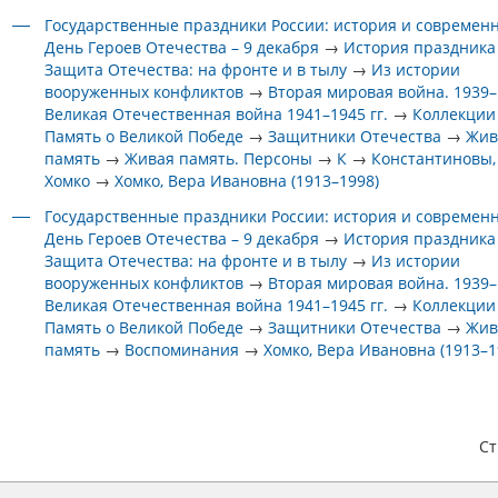
Государственные праздники России: история и современ
День Героев Отечества – 9 декабря
→
История праздника
Защита Отечества: на фронте и в тылу
→
Из истории
вооруженных конфликтов
→
Вторая мировая война. 1939–1
Великая Отечественная война 1941–1945 гг.
→
Коллекции
Память о Великой Победе
→
Защитники Отечества
→
Жив
память
→
Живая память. Персоны
→
К
→
Константиновы,
Хомко
→
Хомко, Вера Ивановна (1913–1998)
Государственные праздники России: история и современ
День Героев Отечества – 9 декабря
→
История праздника
Защита Отечества: на фронте и в тылу
→
Из истории
вооруженных конфликтов
→
Вторая мировая война. 1939–1
Великая Отечественная война 1941–1945 гг.
→
Коллекции
Память о Великой Победе
→
Защитники Отечества
→
Жив
память
→
Воспоминания
→
Хомко, Вера Ивановна (1913–1
С