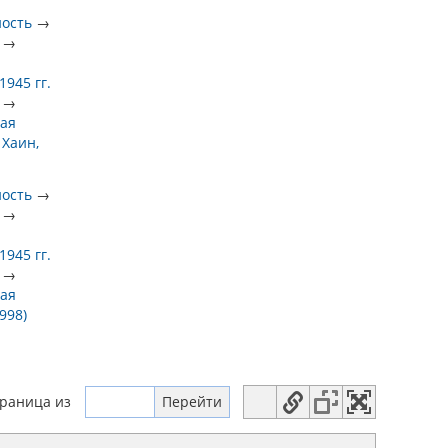
ность
→
→
945 гг.
→
ая
 Хаин,
ность
→
→
945 гг.
→
ая
998)
траница
из