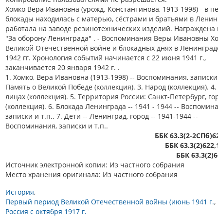
Хомко Вера Ивановна (урожд. Константинова, 1913-1998) - в п
блокады находилась с матерью, сёстрами и братьями в Ленин
работала на заводе резинотехнических изделий. Награждена
"За оборону Ленинграда" . - Воспоминания Веры Ивановны Хо
Великой Отечественной войне и блокадных днях в Ленинграде
1942 гг. Хронология событий начинается с 22 июня 1941 г.,
заканчивается 20 января 1942 г. .
1. Хомко, Вера Ивановна (1913-1998) -- Воспоминания, записки и
Память о Великой Победе (коллекция). 3. Народ (коллекция). 4.
лицах (коллекция). 5. Территория России: Санкт-Петербург, го
(коллекция). 6. Блокада Ленинграда -- 1941 - 1944 -- Воспомин
записки и т.п.. 7. Дети -- Ленинград, город -- 1941-1944 --
Воспоминания, записки и т.п..
ББК 63.3(2-2СПб)
ББК 63.3(2)622
ББК 63.3(2)
Источник электронной копии: Из частного собрания
Место хранения оригинала: Из частного собрания
История
Первый период Великой Отечественной войны (июнь 1941 г.
Россия с октября 1917 г.