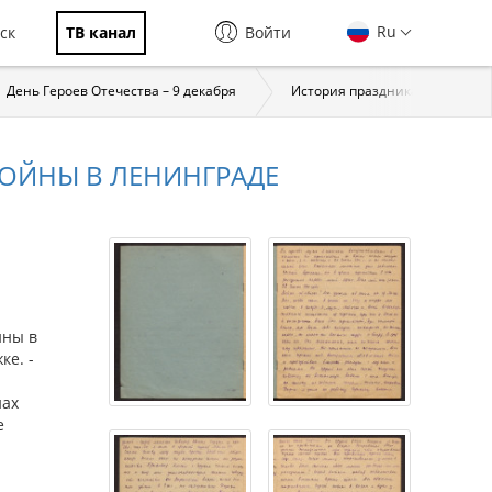
Ru
ск
ТВ канал
Войти
День Героев Отечества – 9 декабря
История праздника
За
ОЙНЫ В ЛЕНИНГРАДЕ
йны в
ке. -
нах
е