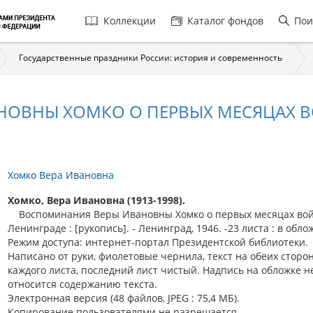
Главная
Коллекции
Каталог фондов
Пои
навигация
Государственные праздники России: история и современность
ОВНЫ ХОМКО О ПЕРВЫХ МЕСЯЦАХ В
Хомко Вера Ивановна
Хомко, Вера Ивановна (1913-1998).
Воспоминания Веры Ивановны Хомко о первых месяцах во
Ленинграде : [рукопись]. - Ленинград, 1946. -23 листа : в облож
Режим доступа: интернет-портал Президентской библиотеки.
Написано от руки, фиолетовые чернила, текст на обеих сторо
каждого листа, последний лист чистый. Надпись на обложке н
относится содержанию текста.
Электронная версия (48 файлов, JPEG : 75,4 МБ).
Копирование пользователями не разрешается.