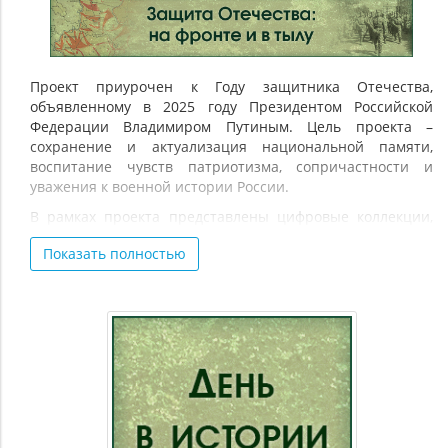
Защита
Отечества:
на
фронте
Проект приурочен к Году защитника Отечества,
объявленному в 2025 году Президентом Российской
и
Федерации Владимиром Путиным. Цель проекта –
в
сохранение и актуализация национальной памяти,
тылу
воспитание чувств патриотизма, сопричастности и
уважения к военной истории России.
В рамках проекта представлены цифровые коллекции,
записи видеолекций по военно-исторической тематике,
Показать полностью
виртуальные туры по тематическим выставкам,
биографические материалы об известных
военачальниках и изобретателях оружия и т. д. Особое
внимание уделено деятельности Российского военно-
исторического общества. Материалы, включённые в
электронный ресурс, раскрывают историю Вооружённых
сил Российской Федерации, рассказывают о создании
оборонно-промышленного комплекса нашей страны, о
вооружённых конфликтах и войнах, в которых принимала
участие Россия, о защите Отечества