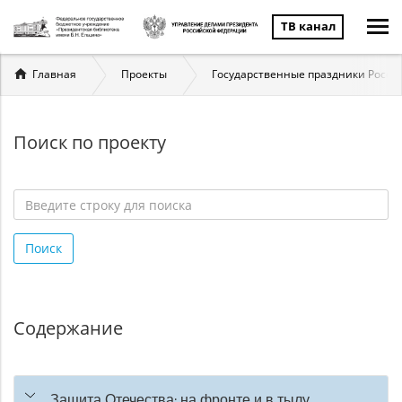
ТВ канал
Вы
Главная
Проекты
Государственные праздники России
здесь
Поиск по проекту
Введите
строку
Поиск
для
поиска
*
Содержание
Защита Отечества: на фронте и в тылу