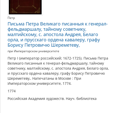
Петр
Письма Петра Великаго писанныя к генерал-
фельдмаршалу, тайному советнику,
малтийскому, с. апостола Андрея, Белаго
орла, и прусскаго ордена кавалеру, графу
Борису Петровичю Шереметеву,
при Императорском университете
Петр I (император российский; 1672-1725). Письма Петра
Великаго писанныя к генерал-фельдмаршалу, тайному
советнику, малтийскому, с. апостола Андрея, Белаго орла,
и прусскаго ордена кавалеру, графу Борису Петровичю
Шереметеву,. Напечатаны в Москве : При
Императорском университете, 1774.
1774
Российская Академия художеств. Науч. библиотека