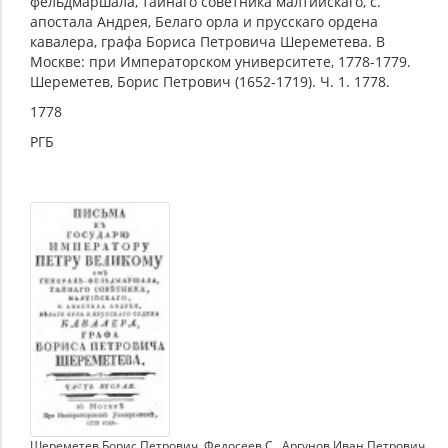
фельдмаршала, тайнаго советника малтийскаго, с.
апостала Андрея, Белаго орла и прусскаго ордена
кавалера, графа Бориса Петровича Шереметева. В
Москве: при Императорском университете, 1778-1779.
Шереметев, Борис Петрович (1652-1719). Ч. 1. 1778.
1778
РГБ
Шереметев Борис Петрович
,
Федосеев С.
,
Аргунов Иван Петрович