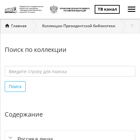
ТВ канал
Вы
Главная
Коллекции Президентской библиотеки
През
здесь
Поиск по коллекции
Введите
строку
Поиск
для
поиска
*
Содержание
Россия в лицах