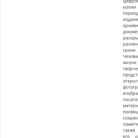
цифро
копи
перио
изд
архив
докуме
раскр
разли
грани
Чехо
жи
творче
предс
откр
фотог
изобр
писате
матери
посвя
сохра
памяти
также
его о