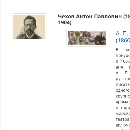
Чехов Антон Павлович (1
1904)
А. П.
(186
В кол
приур
к 160
дня р
А. П.
русско
писате
одн
крупн
драма
истор
миров
театра
включ