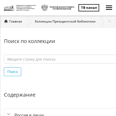
ТВ канал
Вы
Главная
Коллекции Президентской библиотеки
През
здесь
Поиск по коллекции
Введите
строку
Поиск
для
поиска
*
Содержание
Россия в лицах