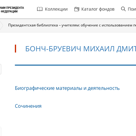
Главная
Коллекции
Каталог фондов
Пои
навигация
Президентская библиотека – учителям: обучение с использованием 
БОНЧ-БРУЕВИЧ МИХАИЛ ДМИТР
Бонч-
Биографические материалы и деятельность
Бруевич
Михаил
Дмитриевич
Сочинения
(1870–
1956)