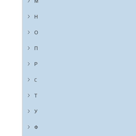
М
Н
О
П
Р
C
Т
У
Ф