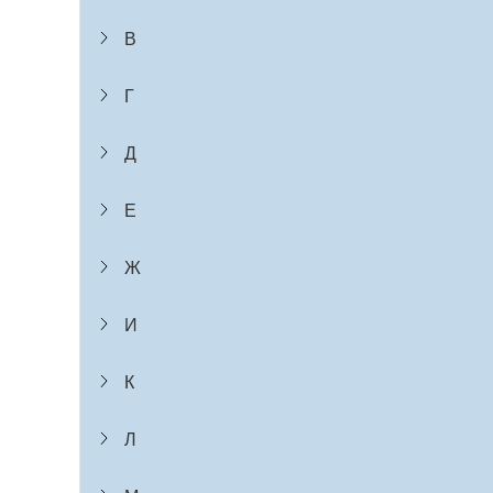
В
Г
Д
Е
Ж
И
К
Л