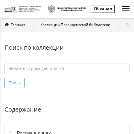
ТВ канал
Вы
Главная
Коллекции Президентской библиотеки
През
здесь
Поиск по коллекции
Введите
строку
Поиск
для
поиска
*
Содержание
Россия в лицах