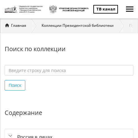
ТВ канал
Вы
Главная
Коллекции Президентской библиотеки
През
здесь
Поиск по коллекции
Введите
строку
Поиск
для
поиска
*
Содержание
Россия в лицах