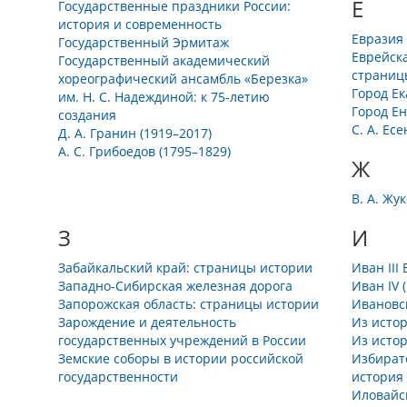
Е
Государственные праздники России:
история и современность
Евразия
Государственный Эрмитаж
Еврейска
Государственный академический
страниц
хореографический ансамбль «Березка»
Город Е
им. Н. С. Надеждиной: к 75-летию
Город Е
создания
С. А. Ес
Д. А. Гранин (1919–2017)
А. С. Грибоедов (1795–1829)
Ж
В. А. Жу
З
И
Забайкальский край: страницы истории
Иван III
Западно-Сибирская железная дорога
Иван IV 
Запорожская область: страницы истории
Ивановс
Зарождение и деятельность
Из исто
государственных учреждений в России
Из исто
Земские соборы в истории российской
Избирате
государственности
история
Иловайс