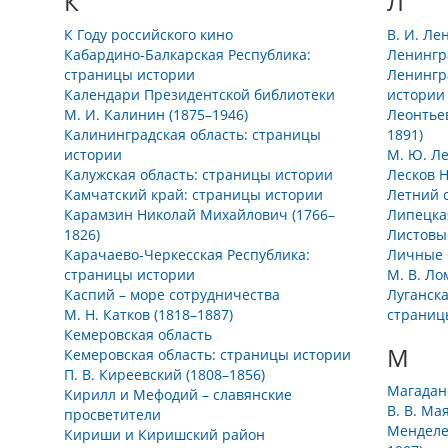
К
Л
К Году российского кино
В. И. Ле
Кабардино-Балкарская Республика:
Ленингр
страницы истории
Ленингр
Календари Президентской библиотеки
истории
М. И. Калинин (1875–1946)
Леонтье
Калининградская область: страницы
1891)
истории
М. Ю. Ле
Калужская область: страницы истории
Лесков 
Камчатский край: страницы истории
Летний 
Карамзин Николай Михайлович (1766–
Липецка
1826)
Листовы
Карачаево-Черкесская Республика:
Личные 
страницы истории
М. В. Ло
Каспий – море сотрудничества
Луганска
М. Н. Катков (1818–1887)
страниц
Кемеровская область
М
Кемеровская область: страницы истории
П. В. Киреевский (1808–1856)
Магадан
Кирилл и Мефодий – славянские
В. В. Ма
просветители
Менделе
Кириши и Киришский район