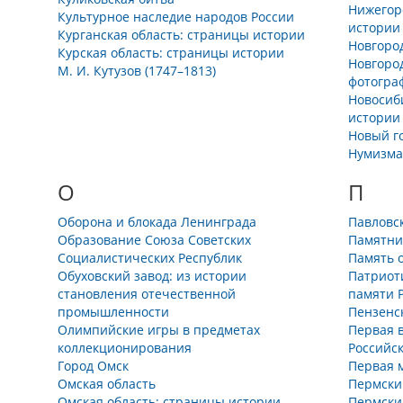
Нижегор
Культурное наследие народов России
истории
Курганская область: страницы истории
Новгоро
Курская область: страницы истории
Новгоро
М. И. Кутузов (1747–1813)
фотогра
Новосиб
истории
Новый го
Нумизма
О
П
Оборона и блокада Ленинграда
Павловс
Образование Союза Советских
Памятни
Социалистических Республик
Память 
Обуховский завод: из истории
Патриот
становления отечественной
памяти 
промышленности
Пензенс
Олимпийские игры в предметах
Первая 
коллекционирования
Российс
Город Омск
Первая м
Омская область
Пермcки
Омская область: страницы истории
Пермски