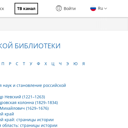
Ru
ск
ТВ канал
Войти
КОЙ БИБЛИОТЕКИ
П
Р
С
Т
У
Ф
Х
Ц
Ч
Э
Ю
Я
я наук и становление российской
р Невский (1221–1263)
ровская колонна (1829–1834)
 Михайлович (1629–1676)
ий край
ий край: страницы истории
я область: страницы истории