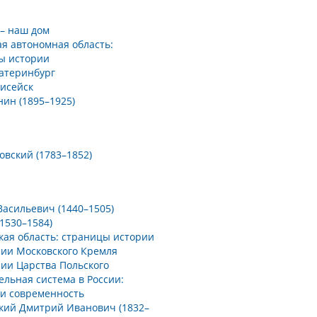
 – наш дом
я автономная область:
ы истории
катеринбург
нисейск
енин (1895–1925)
ковский (1783–1852)
 Васильевич (1440–1505)
(1530–1584)
кая область: страницы истории
рии Московского Кремля
рии Царства Польского
льная система в России:
 и современность
кий Дмитрий Иванович (1832–