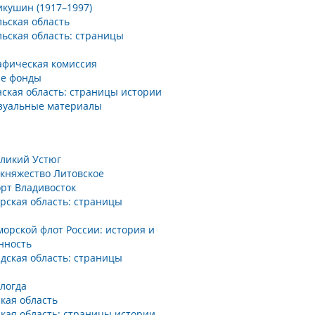
икушин (1917–1997)
ьская область
льская область: страницы
афическая комиссия
е фонды
нская область: страницы истории
зуальные материалы
еликий Устюг
 княжество Литовское
орт Владивосток
рская область: страницы
орской флот России: история и
нность
дская область: страницы
логда
кая область
кая область: страницы истории