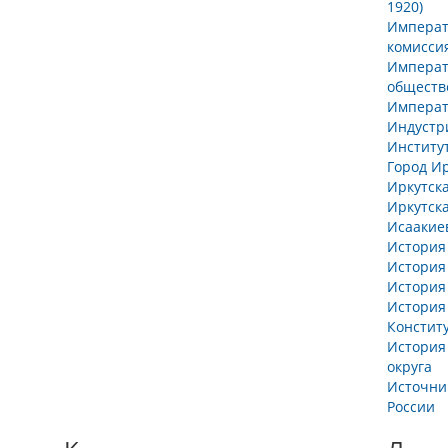
1920)
Императ
комисси
Императ
общество
Императ
Индустр
Институт
Город Ир
Иркутска
Иркутск
Исаакиев
История
История
История
История
Констит
История 
округа
Источни
России