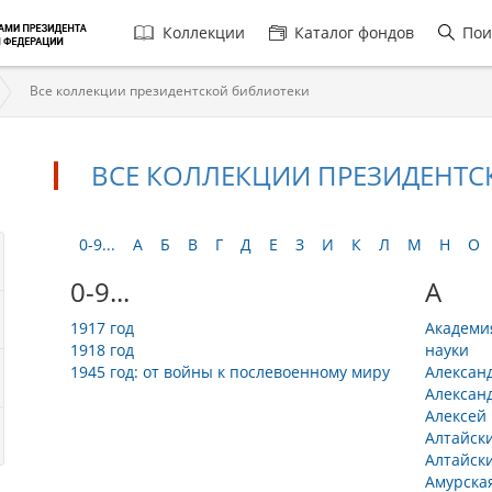
Главная
Коллекции
Каталог фондов
Пои
навигация
Все коллекции президентской библиотеки
ВСЕ КОЛЛЕКЦИИ ПРЕЗИДЕНТС
0-9...
А
Б
В
Г
Д
Е
З
И
К
Л
М
Н
О
0-9...
А
1917 год
Академи
1918 год
науки
1945 год: от войны к послевоенному миру
Александ
Александ
Алексей
Алтайск
Алтайск
Амурска