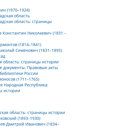
нин (1870–1924)
адская область
адская область: страницы
в Константин Николаевич (1831 –
рмонтов (1814–1841)
Николай Семёнович (1831–1895)
сад
я область: страницы истории
е документы. Правовые акты
библиотеки России
моносов (1711–1765)
я Народная Республика:
ы истории
ская область: страницы истории
яковский (1893–1930)
ев Дмитрий Иванович (1834–