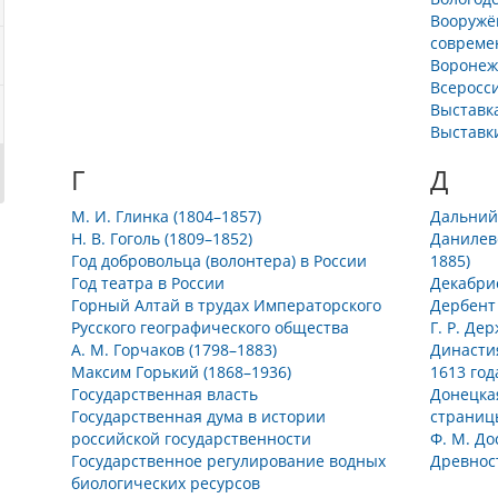
Вооружё
совреме
Воронеж
Всеросс
Выставк
Выставк
Г
Д
М. И. Глинка (1804–1857)
Дальний
Н. В. Гоголь (1809–1852)
Данилев
Год добровольца (волонтера) в России
1885)
Год театра в России
Декабри
Горный Алтай в трудах Императорского
Дербент 
Русского географического общества
Г. Р. Де
А. М. Горчаков (1798–1883)
Династи
Максим Горький (1868–1936)
1613 год
Государственная власть
Донецка
Государственная дума в истории
страниц
российской государственности
Ф. М. До
Государственное регулирование водных
Древност
биологических ресурсов