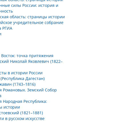
нные силы России: история и
нность
ская область: страницы истории
ийское учредительное собрание
а РГИА
и
 Восток: точка притяжения
ский Николай Яковлевич (1822–
сты в истории России
(Республика Дагестан)
ржавин (1743–1816)
я Романовых. Земский Собор
а
я Народная Республика:
ы истории
стоевский (1821–1881)
и в русском искусстве