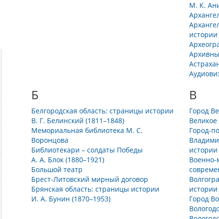
М. К. Ан
Архангел
Арханге
истории
Археогр
Архивны
Астраха
Аудиови
Б
В
Белгородская область: страницы истории
Город В
В. Г. Белинский (1811–1848)
Великое
Мемориальная библиотека М. С.
Город-п
Воронцова
Владими
Библиотекари – солдаты Победы
истории
А. А. Блок (1880–1921)
Военно-м
Большой театр
совреме
Брест-Литовский мирный договор
Волгогра
Брянская область: страницы истории
истории
И. А. Бунин (1870–1953)
Город Во
Вологодс
Вологодс