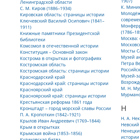
1907)
Ленинградской области
К. Мини
С. М. Киров (1886–1934)
Молодёжь
Кировская область: страницы истории
совреме
Ключевский Василий Осипович (1841–
Монферр
1911)
(1786–18
Книжные памятники Президентской
Москва:
библиотеки
Московс
Комсомол в отечественной истории
Мосты С
Конституция – Основной закон
Музей а
Кострома в открытках и фотографиях
Петра Ве
Костромская область
Российс
Костромская область: страницы истории
Музей-з
Краснодарский край
Возрожд
Краснодарский край: страницы истории
М. Н. Му
Красноярский край
Мурманс
Красноярский край: страницы истории
Крестьянская реформа 1861 года
Н
Кронштадт – город морской славы России
П. А. Кропоткин (1842–1921)
Н. А. Не
Крылов Иван Андреевич (1769–1844)
Невский
Крым в открытках
Ненецки
Крымская война (1853–1856)
истории
Куликовская битва