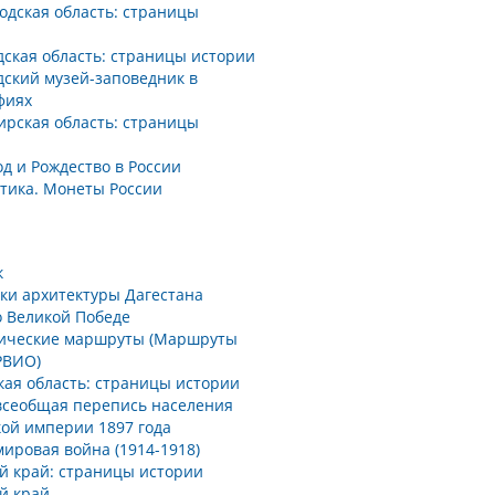
одская область: страницы
дская область: страницы истории
дский музей-заповедник в
фиях
ирская область: страницы
д и Рождество в России
тика. Монеты России
к
ки архитектуры Дагестана
о Великой Победе
ические маршруты (Маршруты
РВИО)
кая область: страницы истории
всеобщая перепись населения
кой империи 1897 года
ировая война (1914-1918)
й край: страницы истории
й край