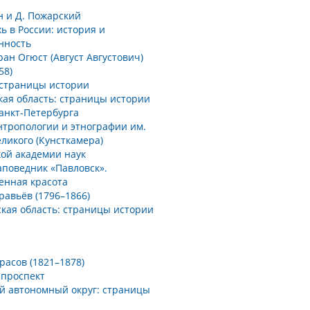
н и Д. Пожарский
 в России: история и
нность
ан Огюст (Август Августович)
58)
 страницы истории
кая область: страницы истории
анкт-Петербурга
нтропологии и этнографии им.
ликого (Кунсткамера)
кой академии наук
аповедник «Павловск».
енная красота
равьёв (1796–1866)
кая область: страницы истории
красов (1821–1878)
 проспект
й автономный округ: страницы