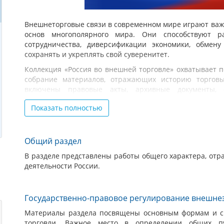
Внешнеторговые связи в современном мире играют важ
основ многополярного мира. Они способствуют р
сотрудничества, диверсификации экономики, обмен
сохранять и укреплять свой суверенитет.
Коллекция «Россия во внешней торговле» охватывает п
собрание материалов, отражающих историю торгов
включены правовые акты, архивные документы, с
исследования и авторефераты.
Показать полностью
Особое внимание уделено анализу торговых связей Ро
Ганзейским союзом до современного законодатель
коллекции, позволяют проследить эволюцию таможенно
Общий раздел
на протяжении разных исторических эпох.
В разделе представлены работы общего характера, о
В коллекции представлены периодические издания
деятельности России.
коммерции при всех портах и границах», «Обзор вне
границам» и другие. При формировании коллекции б
учреждений: Архив внешней политики Российской им
Государственно-правовое регулирование внешне
архив, Владимирская областная универсальная научн
публичная историческая библиотека, Дальневосточная
Материалы раздела посвящены основным формам и ср
областная универсальная научная библиотека имени А.
торговли. Важное место в определении общих п