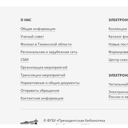
Карта
О НАС
ЭЛЕКТРОН
сайта
Общая информация
Коллекции
Ученый совет
Каталог фо
Филиал в Тюменской области
Новые пос
Региональная и зарубежная сеть
Формирован
СМИ
Центр ска
Организация мероприятий
Трансляции мероприятий
ЭЛЕКТРОН
Нормативные и общие документы
Читальный
Отправить обращение
Электронны
России и з
Контактная информация
© ФГБУ «Президентская библиотека
имени Б.Н. Ельцина», 2026