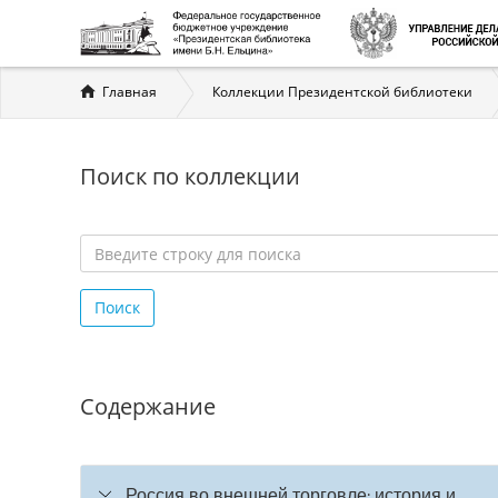
Вы
Главная
Коллекции Президентской библиотеки
здесь
Поиск по коллекции
Введите
строку
Поиск
для
поиска
*
Содержание
Россия во внешней торговле: история и