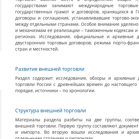
научная библиотека имени Н. К. Крупской, Национа
государствами занимают международные торговы
государственная библиотека, Российская национа
государственных грамот и договоров, хранящихся в Г
исторический архив, Тихоокеанский государственный 
договоры и соглашения, устанавливавшие торгово-эк
архитектурный музей-заповедник, Тюменская областная
между отдельными странами. Особое внимание уделено
и механизмам её реализации – таможенным кодексам и 
регионах. Исследования, официальные и архивные 
двусторонних торговых договоров, режима порто-фран
стран и местностей.
Развитие внешней торговли
Раздел содержит исследования, обзоры и архивные
торговли России с древнейших времен до настоящего
порядке, источники – по хронологии.
Структура внешней торговли
Материалы раздела разбиты на две группы, соотве
внешней торговли. Первую группу составляют докумен
и импорта. Во вторую вошли исследования и архи
отдельными странами и регионами.