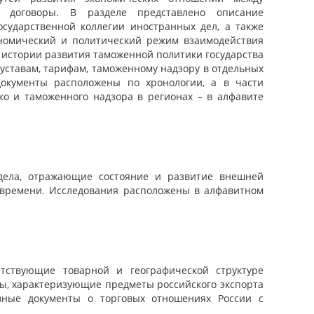
льная библиотека Республики Бурятия, Российская
е договоры. В разделе представлено описание
льная библиотека, Российский государственный
осударственной коллегии иностранных дел, а также
университет, Тобольский государственный историко-
ономический и политический режим взаимодействия
 научная библиотека имени Д. И. Менделеева.
 истории развития таможенной политики государства
уставам, тарифам, таможенному надзору в отдельных
документы расположены по хронологии, а в части
ко и таможенного надзора в регионах – в алфавите
 дела, отражающие состояние и развитие внешней
 времени. Исследования расположены в алфавитном
тствующие товарной и географической структуре
ты, характеризующие предметы российского экспорта
вные документы о торговых отношениях России с