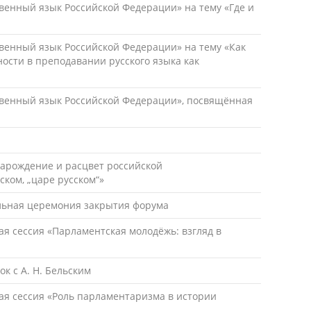
твенный язык Российской Федерации» на тему «Где и
твенный язык Российской Федерации» на тему «Как
ости в преподавании русского языка как
ственный язык Российской Федерации», посвящённая
 зарождение и расцвет российской
ком, „царе русском“»
льная церемония закрытия форума
я сессия «Парламентская молодёжь: взгляд в
к с А. Н. Бельским
ая сессия «Роль парламентаризма в истории