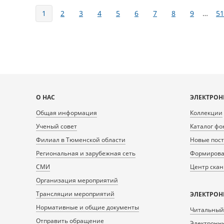
1
2
3
4
5
6
7
8
9
…
51
Карта
О НАС
ЭЛЕКТРОН
сайта
Общая информация
Коллекции
Ученый совет
Каталог фо
Филиал в Тюменской области
Новые пос
Региональная и зарубежная сеть
Формирован
СМИ
Центр ска
Организация мероприятий
Трансляции мероприятий
ЭЛЕКТРОН
Нормативные и общие документы
Читальный
Отправить обращение
Электронны