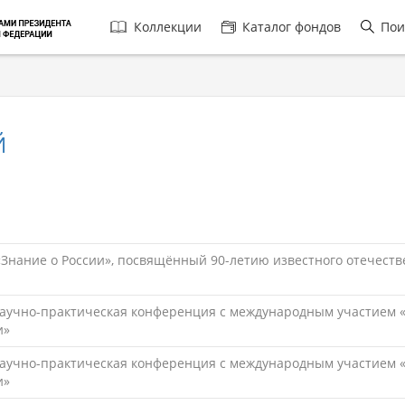
Главная
Коллекции
Каталог фондов
Пои
навигация
Й
Знание о России», посвящённый 90-летию известного отечеств
научно-практическая конференция с международным участием «
и»
научно-практическая конференция с международным участием «
и»