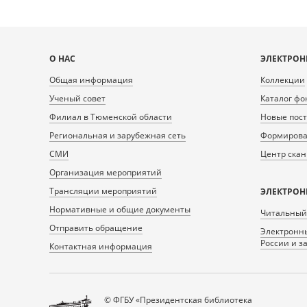
Карта
О НАС
ЭЛЕКТРОН
сайта
Общая информация
Коллекции
Ученый совет
Каталог фо
Филиал в Тюменской области
Новые пос
Региональная и зарубежная сеть
Формирован
СМИ
Центр ска
Организация мероприятий
Трансляции мероприятий
ЭЛЕКТРОН
Нормативные и общие документы
Читальный
Отправить обращение
Электронны
России и з
Контактная информация
© ФГБУ «Президентская библиотека