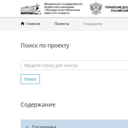
Вы
Главная
Проекты
Государика
здесь
Поиск по проекту
Введите
строку
Поиск
для
поиска
*
Содержание
Государика