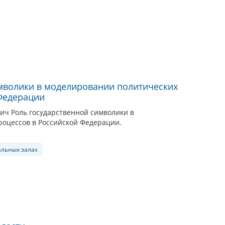
мволики в моделировании политических
Федерации
ч Роль государственной символики в
оцессов в Российской Федерации.
альных залах