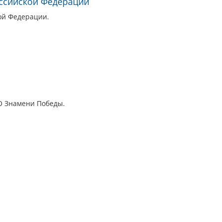
оссийской Федерации
ой Федерации.
О Знамени Победы.