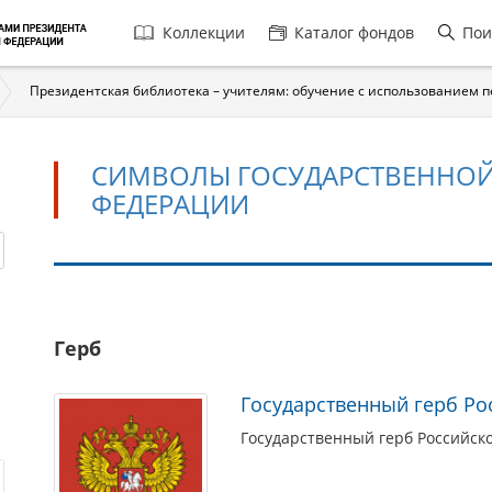
Главная
Коллекции
Каталог фондов
Пои
навигация
Президентская библиотека – учителям: обучение с использованием 
СИМВОЛЫ ГОСУДАРСТВЕННОЙ
ФЕДЕРАЦИИ
Символы
Герб
государственной
власти
Государственный герб Ро
в
Российской
Государственный герб Российск
Федерации