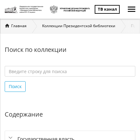
ТВ канал
Вы
Главная
Коллекции Президентской библиотеки
През
здесь
Поиск по коллекции
Введите
строку
Поиск
для
поиска
*
Содержание
Государственная власть