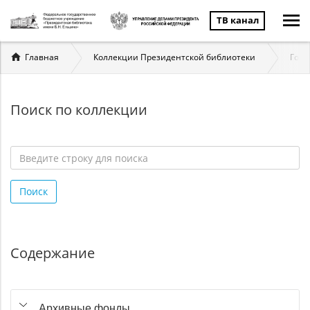
ТВ канал
Вы
Главная
Коллекции Президентской библиотеки
Госу
здесь
Поиск по коллекции
Введите
строку
Поиск
для
поиска
*
Содержание
Архивные фонды