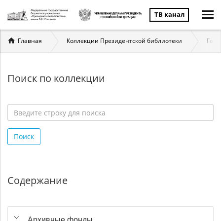
ТВ канал
Вы
Главная
Коллекции Президентской библиотеки
Госу
здесь
Поиск по коллекции
Введите
строку
Поиск
для
поиска
*
Содержание
Архивные фонды