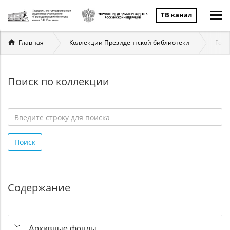
ТВ канал
Вы
Главная
Коллекции Президентской библиотеки
Госу
здесь
Поиск по коллекции
Введите
строку
Поиск
для
поиска
*
Содержание
Архивные фонды