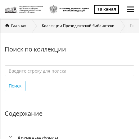
ТВ канал
Вы
Главная
Коллекции Президентской библиотеки
Госу
здесь
Поиск по коллекции
Введите
строку
Поиск
для
поиска
*
Содержание
Архивные фонды