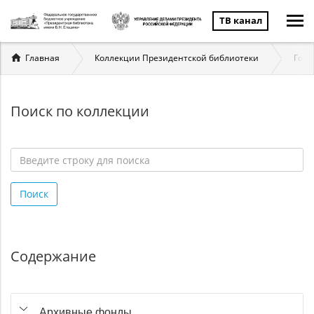
ТВ канал
Вы
Главная
Коллекции Президентской библиотеки
Госу
здесь
Поиск по коллекции
Введите
строку
Поиск
для
поиска
*
Содержание
Архивные фонды