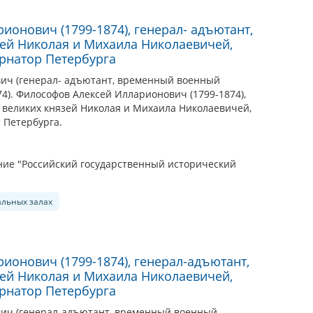
онович (1799-1874), генерал- адъютант,
зей Николая и Михаила Николаевичей,
рнатор Петербурга
ич (генерал- адъютант, временный военный
74). Философов Алексей Илларионович (1799-1874),
ь великих князей Николая и Михаила Николаевичей,
 Петербурга.
ие "Российский государственный исторический
альных залах
ионович (1799-1874), генерал-адъютант,
зей Николая и Михаила Николаевичей,
рнатор Петербурга
вич (генерал-адъютант, временный военный