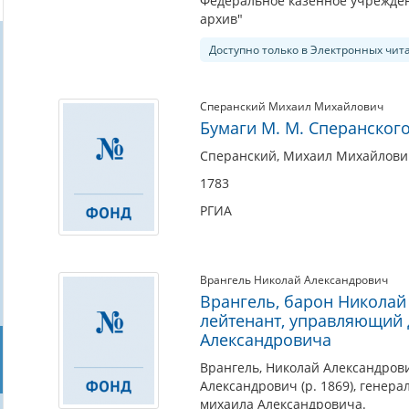
Федеральное казенное учрежден
архив"
Доступно только в Электронных чит
Сперанский Михаил Михайлович
Бумаги М. М. Сперанског
Сперанский, Михаил Михайлович 
1783
РГИА
Врангель Николай Александрович
Врангель, барон Николай 
лейтенант, управляющий 
Александровича
Врангель, Николай Александрови
Александрович (р. 1869), генер
михаила Александровича.