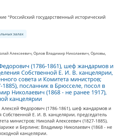
ие "Российский государственный исторический
альных залах
олай Алексеевич
,
Орлов Владимир Николаевич
,
Орловы,
 Федорович (1786-1861), шеф жандармов и
деления Собственной Е. И. В. канцелярии,
енного совета и Комитета министров;
-1885), посланник в Брюсселе, посол в
ир Николаевич (1868 - не ранее 1917),
ной канцелярии
: Алексей Федорович (1786-1861), шеф жандармов и
я Собственной Е. И. В. канцелярии, председатель
тета министров; Николай Алексеевич (1827-1885),
Париже и Берлине; Владимир Николаевич (1868 - не
походной канцелярии.