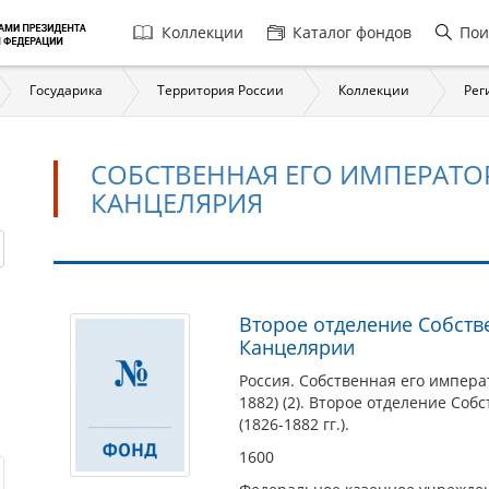
Главная
Коллекции
Каталог фондов
Пои
навигация
Государика
Территория России
Коллекции
Рег
СОБСТВЕННАЯ ЕГО ИМПЕРАТО
КАНЦЕЛЯРИЯ
Собственная
Второе отделение Собств
Канцелярии
Его
Императорского
Россия. Собственная его импера
1882) (2). Второе отделение Со
Величества
(1826-1882 гг.).
канцелярия
1600