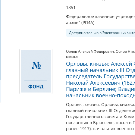
1851
Федеральное казенное учрежден
архив" (РГИА)
Доступно только в Электронных чит
Орлов Алексей Федорович
,
Орлов Ник
князья
Орловы, князья: Алексей
главный начальник III От
председатель Государств
Николай Алексеевич (1827
Париже и Берлине; Владим
начальник военно-поход
Орловы, князья. Орловы, князья
главный начальник III Отделени
Государственного совета и Коми
посланник в Брюсселе, посол в 
ранее 1917), начальник военно-