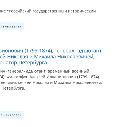
ие "Российский государственный исторический
альных залах
онович (1799-1874), генерал- адъютант,
зей Николая и Михаила Николаевичей,
рнатор Петербурга
ич (генерал- адъютант, временный военный
74). Философов Алексей Илларионович (1799-1874),
ь великих князей Николая и Михаила Николаевичей,
 Петербурга.
альных залах