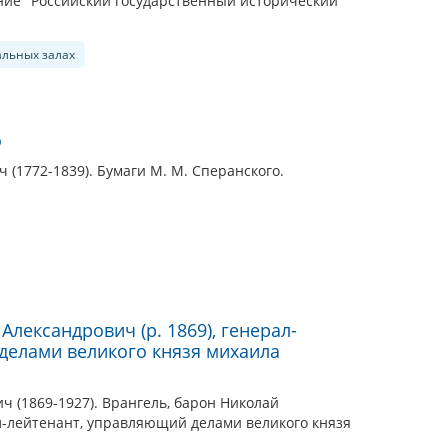
ие "Российский государственный исторический
альных залах
о
(1772-1839). Бумаги М. М. Сперанского.
Александрович (р. 1869), генерал-
делами великого князя михаила
ч (1869-1927). Врангель, барон Николай
ал-лейтенант, управляющий делами великого князя