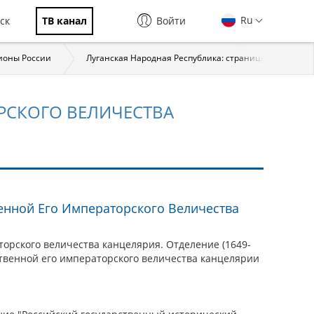
Ru
ск
ТВ канал
Войти
ионы России
Луганская Народная Республика: страницы истории
РСКОГО ВЕЛИЧЕСТВА
енной Его Императорского Величества
торского величества канцелярия. Отделение (1649-
бственной его императорского величества канцелярии