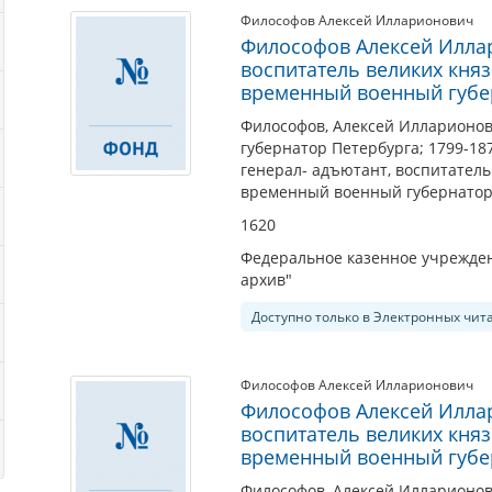
Философов Алексей Илларионович
Философов Алексей Иллари
воспитатель великих кня
временный военный губе
Философов, Алексей Илларионов
губернатор Петербурга; 1799-18
генерал- адъютант, воспитател
временный военный губернатор
1620
Федеральное казенное учрежден
архив"
Доступно только в Электронных чит
Философов Алексей Илларионович
Философов Алексей Иллар
воспитатель великих кня
временный военный губе
Философов, Алексей Илларионо