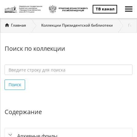
ТВ канал
Вы
Главная
Коллекции Президентской библиотеки
Госу
здесь
Поиск по коллекции
Введите
строку
Поиск
для
поиска
*
Содержание
Архивные фонды