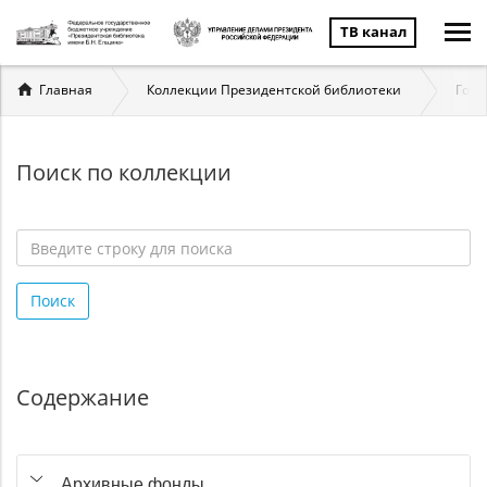
ТВ канал
Вы
Главная
Коллекции Президентской библиотеки
Госу
здесь
Поиск по коллекции
Введите
строку
Поиск
для
поиска
*
Содержание
Архивные фонды