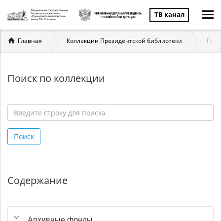
ТВ канал
Вы
Главная
Коллекции Президентской библиотеки
Госу
здесь
Поиск по коллекции
Введите
строку
Поиск
для
поиска
*
Содержание
Архивные фонды