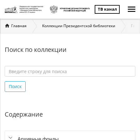
ТВ канал
Вы
Главная
Коллекции Президентской библиотеки
Госу
здесь
Поиск по коллекции
Введите
строку
Поиск
для
поиска
*
Содержание
Архивные фонды