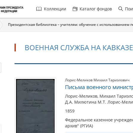
Главная
Коллекции
Каталог фондов
Пои
навигация
Президентская библиотека – учителям: обучение с использованием 
ВОЕННАЯ СЛУЖБА НА КАВКАЗЕ
Военная
Лорис-Меликов Михаил Тариэлович
Письма военного министр
служба
на
Лорис-Меликов, Михаил Тариэлов
Д.А. Милютина М.Т. Лорис-Мелик
Кавказе
1859
Федеральное казенное учрежден
архив" (РГИА)