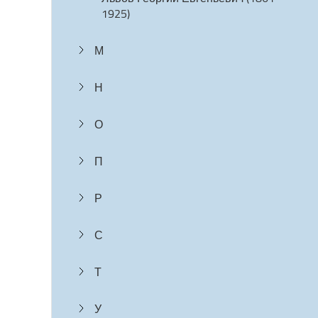
1925)
М
Н
О
П
Р
С
Т
У