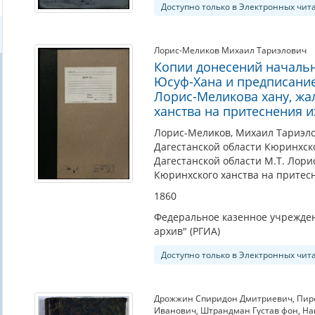
Доступно только в Электронных чит
Лорис-Меликов Михаил Тариэлович
Копии донесений начальн
Юсуф-Хана и предписание
Лорис-Меликова хану, жа
ханства на притеснения 
Лорис-Меликов, Михаил Тариэло
Дагестанской области Кюринхск
Дагестанской области М.Т. Лор
Кюринхского ханства на притесн
1860
Федеральное казенное учрежден
архив" (РГИА)
Доступно только в Электронных чит
Дрожжин Спиридон Дмитриевич
,
Пир
Иванович
,
Штрандман Густав фон
,
На