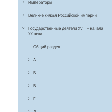
Императоры
Великие князья Российской империи
Государственные деятели XVIII – начала
XX века
Общий раздел
А
Б
В
Г
Д