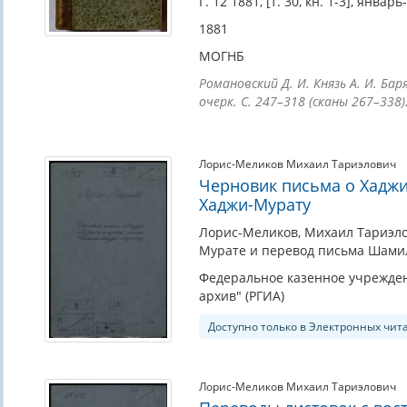
Г. 12 1881, [т. 30, кн. 1-3], январ
1881
МОГНБ
Романовский Д. И. Князь А. И. Ба
очерк. С. 247–318 (сканы 267–338)
Лорис-Меликов Михаил Тариэлович
Черновик письма о Хадж
Хаджи-Мурату
Лорис-Меликов, Михаил Тариэлов
Мурате и перевод письма Шамиля
Федеральное казенное учрежден
архив" (РГИА)
Доступно только в Электронных чит
Лорис-Меликов Михаил Тариэлович