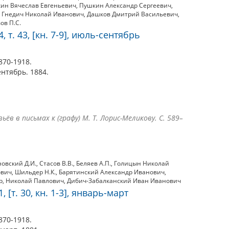
ин Вячеслав Евгеньевич
,
Пушкин Александр Сергеевич
,
,
Гнедич Николай Иванович
,
Дашков Дмитрий Васильевич
,
ов П.С.
, т. 43, [кн. 7-9], июль-сентябрь
870-1918.
сентябрь. 1884.
вьёв в письмах к (графу) М. Т. Лорис-Меликову. С. 589–
овский Д.И.
,
Стасов В.В.
,
Беляев А.П.
,
Голицын Николай
ович
,
Шильдер Н.К.
,
Барятинский Александр Иванович
,
р
,
Николай Павлович
,
Дибич-Забалканский Иван Иванович
, [т. 30, кн. 1-3], январь-март
870-1918.