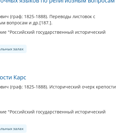
точных языков по религиозным вопросам
ич (граф; 1825-1888). Переводы листовок с
м вопросам и др.[187.].
ие "Российский государственный исторический
альных залах
ости Карс
ич (граф; 1825-1888). Исторический очерк крепости
ие "Российский государственный исторический
альных залах