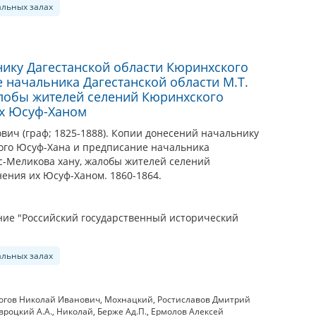
альных залах
ику Дагестанской области Кюринхского
 начальника Дагестанской области М.Т.
лобы жителей селений Кюринхского
их Юсуф-Ханом
вич (граф; 1825-1888). Копии донесений начальнику
ого Юсуф-Хана и предписание начальника
ис-Меликова хану, жалобы жителей селений
ения их Юсуф-Ханом. 1860-1864.
ие "Российский государственный исторический
альных залах
огов Николай Иванович
,
Мохнацкий
,
Ростиславов Дмитрий
вроцкий А.А.
,
Николай
,
Берже Ад.П.
,
Ермолов Алексей