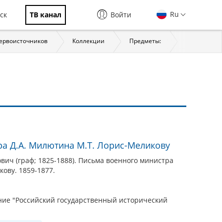
Ru
ск
ТВ канал
Войти
первоисточников
Коллекции
Предметы:
История
а Д.А. Милютина М.Т. Лорис-Меликову
ич (граф; 1825-1888). Письма военного министра
ову. 1859-1877.
ие "Российский государственный исторический