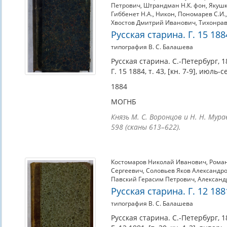
Петрович
,
Штрандман Н.К. фон
,
Якушк
Гиббенет Н.А.
,
Никон
,
Пономарев С.И.
Хвостов Дмитрий Иванович
,
Тихонрав
Русская старина. Г. 15 1884
типография В. С. Балашева
Русская старина. С.-Петербург, 1
Г. 15 1884, т. 43, [кн. 7-9], июль-
1884
МОГНБ
Князь М. С. Воронцов и Н. Н. Мура
598 (сканы 613–622).
Костомаров Николай Иванович
,
Роман
Сергеевич
,
Соловьев Яков Александр
Павский Герасим Петрович
,
Александ
Русская старина. Г. 12 1881
типография В. С. Балашева
Русская старина. С.-Петербург, 1