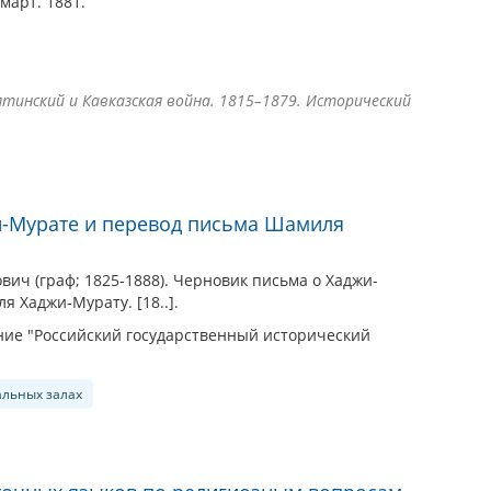
ь-март. 1881.
рятинский и Кавказская война. 1815–1879. Исторический
.
и-Мурате и перевод письма Шамиля
ич (граф; 1825-1888). Черновик письма о Хаджи-
 Хаджи-Мурату. [18..].
ие "Российский государственный исторический
альных залах