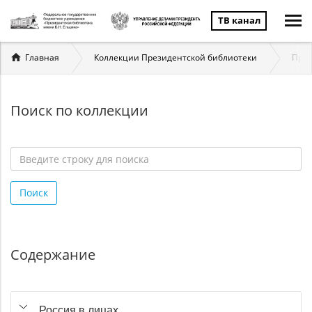
ТВ канал
Вы
Главная
Коллекции Президентской библиотеки
През
здесь
Поиск по коллекции
Введите
строку
Поиск
для
поиска
*
Содержание
Россия в лицах